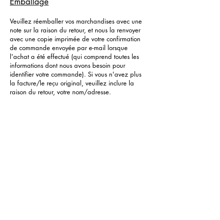
Emballage
Veuillez réemballer vos marchandises avec une
note sur la raison du retour, et nous la renvoyer
avec une copie imprimée de votre confirmation
de commande envoyée par e-mail lorsque
l'achat a été effectué (qui comprend toutes les
informations dont nous avons besoin pour
identifier votre commande). Si vous n'avez plus
la facture/le reçu original, veuillez inclure la
raison du retour, votre nom/adresse.
Envoyer les retours à :
Bijoutiers blancs
96, rue principale
Tenterden
Kent
TN30 6JB
Vous devez envoyer votre retour en utilisant une
méthode sécurisée ou traçable - par ex. envoi
recommandé/spécial – et veuillez conserver une
preuve d'envoi. Veuillez noter que jusqu'à ce